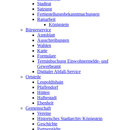
Stadtrat
Satzung
Fertigstellungsbekanntmachungen
Ratsarbeit
Königstein
Bürgerservice
Amtsblatt
Ausschreibungen
Wahlen
Karte
Formulare
Terminbuchung Einwohnermelde- und
Gewerbeamt
Digitaler Abfall-Service
Ortsteile
Leupoldishain
Pfaffendorf
Hütten
Halbestadt
Ebenheit
Gemeinschaft
Vereine
Historisches Stadtarchiv Königstein
Geschichte
Partnerstädte