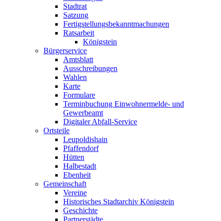
Stadtrat
Satzung
Fertigstellungsbekanntmachungen
Ratsarbeit
Königstein
Bürgerservice
Amtsblatt
Ausschreibungen
Wahlen
Karte
Formulare
Terminbuchung Einwohnermelde- und
Gewerbeamt
Digitaler Abfall-Service
Ortsteile
Leupoldishain
Pfaffendorf
Hütten
Halbestadt
Ebenheit
Gemeinschaft
Vereine
Historisches Stadtarchiv Königstein
Geschichte
Partnerstädte