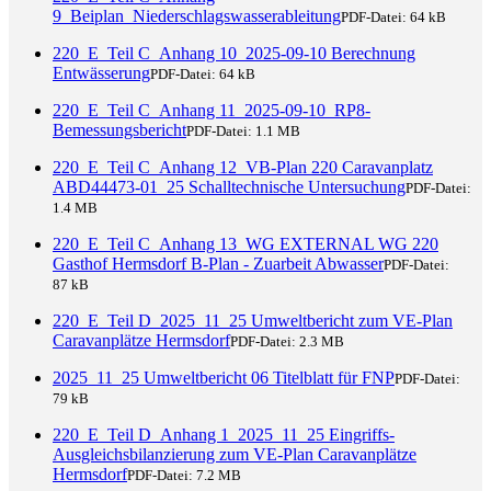
9_Beiplan_Niederschlagswasserableitung
PDF-Datei:
64 kB
220_E_Teil C_Anhang 10_2025-09-10 Berechnung
Entwässerung
PDF-Datei:
64 kB
220_E_Teil C_Anhang 11_2025-09-10_RP8-
Bemessungsbericht
PDF-Datei:
1.1 MB
220_E_Teil C_Anhang 12_VB-Plan 220 Caravanplatz
ABD44473-01_25 Schalltechnische Untersuchung
PDF-Datei:
1.4 MB
220_E_Teil C_Anhang 13_WG EXTERNAL WG 220
Gasthof Hermsdorf B-Plan - Zuarbeit Abwasser
PDF-Datei:
87 kB
220_E_Teil D_2025_11_25 Umweltbericht zum VE-Plan
Caravanplätze Hermsdorf
PDF-Datei:
2.3 MB
2025_11_25 Umweltbericht 06 Titelblatt für FNP
PDF-Datei:
79 kB
220_E_Teil D_Anhang 1_2025_11_25 Eingriffs-
Ausgleichsbilanzierung zum VE-Plan Caravanplätze
Hermsdorf
PDF-Datei:
7.2 MB