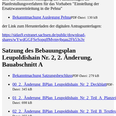
Planfestullungsverfahren für das Vorhaben "Einstellung der
Ersatzwassereinleitung in die Pehna"
Bekanntmachung Auslegung Pehna
PDF-Datei:
130 kB
der Link zum Herunterladen der digitalen Antragsunterlagen:
https://sidas9.extranet.sachsen.de/public/download-
shares/wYwdGGFSeSopqffMvmvjbqau2Fh53s3v
Satzung des Bebauungsplan
Leupoldishain Nr. 2, 2. Änderung,
Bauabschnitt A
Bekanntmachung Satzungsbeschluss
PDF-Datei:
279 kB
00_2._Änderung_BPlan_Leupoldishain_Nr_2_Deckblatt
PDF-
Datei:
345 kB
01_2._Änderung_BPlan_Leupoldishain_Nr_2_Teil_A_Planze
Datei:
698 kB
02_2._Änderung_BPlan_Leupoldishain_Nr_2_Teil_B_Textfes