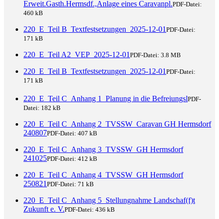
Erweit.Gasth.Hermsdf.,Anlage eines Caravanpl.
PDF-Datei:
460 kB
220_E_Teil B_Textfestsetzungen_2025-12-01
PDF-Datei:
171 kB
220_E_Teil A2_VEP_2025-12-01
PDF-Datei:
3.8 MB
220_E_Teil B_Textfestsetzungen_2025-12-01
PDF-Datei:
171 kB
220_E_Teil C_Anhang 1_Planung in die Befreiungsl
PDF-
Datei:
182 kB
220_E_Teil C_Anhang 2_TVSSW_Caravan GH Hermsdorf
240807
PDF-Datei:
407 kB
220_E_Teil C_Anhang 3_TVSSW_GH Hermsdorf
241025
PDF-Datei:
412 kB
220_E_Teil C_Anhang 4_TVSSW_GH Hermsdorf
250821
PDF-Datei:
71 kB
220_E_Teil C_Anhang 5_Stellungnahme Landschaf(f)t
Zukunft e. V.
PDF-Datei:
436 kB