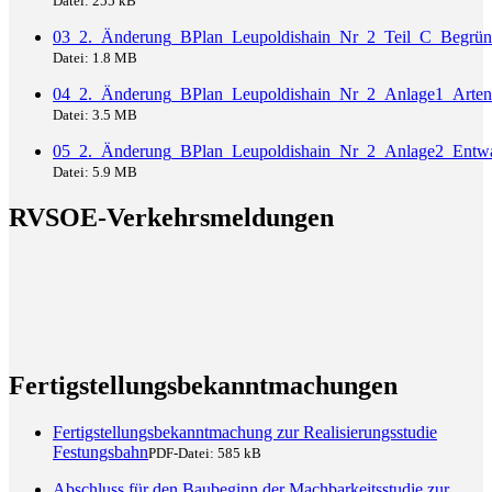
Datei:
255 kB
03_2._Änderung_BPlan_Leupoldishain_Nr_2_Teil_C_Begrü
Datei:
1.8 MB
04_2._Änderung_BPlan_Leupoldishain_Nr_2_Anlage1_Arten
Datei:
3.5 MB
05_2._Änderung_BPlan_Leupoldishain_Nr_2_Anlage2_Entwa
Datei:
5.9 MB
RVSOE-Verkehrsmeldungen
Fertigstellungsbekanntmachungen
Fertigstellungsbekanntmachung zur Realisierungsstudie
Festungsbahn
PDF-Datei:
585 kB
Abschluss für den Baubeginn der Machbarkeitsstudie zur