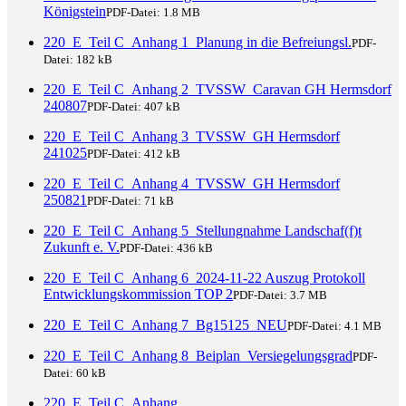
Königstein
PDF-Datei:
1.8 MB
220_E_Teil C_Anhang 1_Planung in die Befreiungsl.
PDF-
Datei:
182 kB
220_E_Teil C_Anhang 2_TVSSW_Caravan GH Hermsdorf
240807
PDF-Datei:
407 kB
220_E_Teil C_Anhang 3_TVSSW_GH Hermsdorf
241025
PDF-Datei:
412 kB
220_E_Teil C_Anhang 4_TVSSW_GH Hermsdorf
250821
PDF-Datei:
71 kB
220_E_Teil C_Anhang 5_Stellungnahme Landschaf(f)t
Zukunft e. V.
PDF-Datei:
436 kB
220_E_Teil C_Anhang 6_2024-11-22 Auszug Protokoll
Entwicklungskommission TOP 2
PDF-Datei:
3.7 MB
220_E_Teil C_Anhang 7_Bg15125_NEU
PDF-Datei:
4.1 MB
220_E_Teil C_Anhang 8_Beiplan_Versiegelungsgrad
PDF-
Datei:
60 kB
220_E_Teil C_Anhang