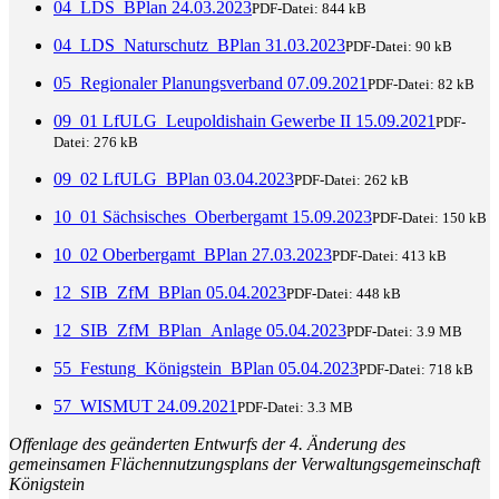
04_LDS_BPlan 24.03.2023
PDF-Datei:
844 kB
04_LDS_Naturschutz_BPlan 31.03.2023
PDF-Datei:
90 kB
05_Regionaler Planungsverband 07.09.2021
PDF-Datei:
82 kB
09_01 LfULG_Leupoldishain Gewerbe II 15.09.2021
PDF-
Datei:
276 kB
09_02 LfULG_BPlan 03.04.2023
PDF-Datei:
262 kB
10_01 Sächsisches_Oberbergamt 15.09.2023
PDF-Datei:
150 kB
10_02 Oberbergamt_BPlan 27.03.2023
PDF-Datei:
413 kB
12_SIB_ZfM_BPlan 05.04.2023
PDF-Datei:
448 kB
12_SIB_ZfM_BPlan_Anlage 05.04.2023
PDF-Datei:
3.9 MB
55_Festung_Königstein_BPlan 05.04.2023
PDF-Datei:
718 kB
57_WISMUT 24.09.2021
PDF-Datei:
3.3 MB
Offenlage des geänderten Entwurfs der 4. Änderung des
gemeinsamen Flächennutzungsplans der Verwaltungsgemeinschaft
Königstein