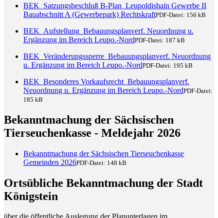
BEK_Satzungsbeschluß B-Plan_Leupoldishain Gewerbe II
Bauabschnitt A (Gewerbepark) Rechtskraft
PDF-Datei:
156 kB
BEK_Aufstellung_Bebauungsplanverf. Neuordnung u.
Ergänzung im Bereich Leupo.-Nord
PDF-Datei:
187 kB
BEK_Veränderungssperre_Bebauungsplanverf. Neuordnung
u. Ergänzung im Bereich Leupo.-Nord
PDF-Datei:
195 kB
BEK_Besonderes Vorkaufsrecht_Bebauungsplanverf.
Neuordnung u. Ergänzung im Bereich Leupo.-Nord
PDF-Datei:
185 kB
Bekanntmachung der Sächsischen
Tierseuchenkasse - Meldejahr 2026
Bekanntmachung der Sächsischen Tierseuchenkasse
Gemeinden 2026
PDF-Datei:
148 kB
Ortsübliche Bekanntmachung der Stadt
Königstein
über die öffentliche Auslegung der Planunterlagen im