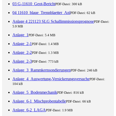
03 G-11610_Geot-Bericht
PDF-Datei:
300 kB
04 11610_blaue_Trennblaetter_Anl
PDF-Datei:
62 kB
Anlage 4 221123 SLG Schallimmissionsprognose
PDF-Datei:
5.9 MB
Anlage_1
PDF-Datei:
5.4 MB
Anlage_2-1
PDF-Datei:
1.4 MB
Anlage_2-2
PDF-Datei:
1.3 MB
Anlage_2-3
PDF-Datei:
773 kB
Anlage_3_Rammkernsondierungen
PDF-Datei:
246 kB
Anlage_4_Auswertung-Versickerungsversuche
PDF-Datei:
104 kB
Anlage_5_Bodenmechanik
PDF-Datei:
816 kB
Anlage_6-1_Mischprobentabelle
PDF-Datei:
66 kB
Anlage_6-2_LAGA
PDF-Datei:
1.9 MB