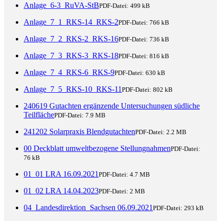
Anlage_6-3_RuVA-StB
PDF-Datei:
499 kB
Anlage_7_1_RKS-14_RKS-2
PDF-Datei:
766 kB
Anlage_7_2_RKS-2_RKS-16
PDF-Datei:
736 kB
Anlage_7_3_RKS-3_RKS-18
PDF-Datei:
816 kB
Anlage_7_4_RKS-6_RKS-9
PDF-Datei:
630 kB
Anlage_7_5_RKS-10_RKS-11
PDF-Datei:
802 kB
240619 Gutachten ergänzende Untersuchungen südliche
Teilfläche
PDF-Datei:
7.9 MB
241202 Solarpraxis Blendgutachten
PDF-Datei:
2.2 MB
00 Deckblatt umweltbezogene Stellungnahmen
PDF-Datei:
76 kB
01_01 LRA 16.09.2021
PDF-Datei:
4.7 MB
01_02 LRA 14.04.2023
PDF-Datei:
2 MB
04_Landesdirektion_Sachsen 06.09.2021
PDF-Datei:
293 kB