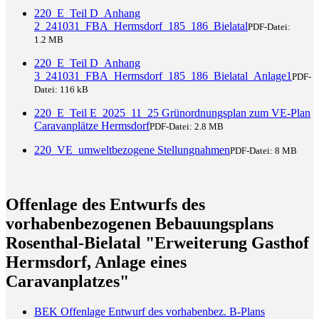
220_E_Teil D_Anhang
2_241031_FBA_Hermsdorf_185_186_Bielatal
PDF-Datei:
1.2 MB
220_E_Teil D_Anhang
3_241031_FBA_Hermsdorf_185_186_Bielatal_Anlage1
PDF-
Datei:
116 kB
220_E_Teil E_2025_11_25 Grünordnungsplan zum VE-Plan
Caravanplätze Hermsdorf
PDF-Datei:
2.8 MB
220_VE_umweltbezogene Stellungnahmen
PDF-Datei:
8 MB
Offenlage des Entwurfs des
vorhabenbezogenen Bebauungsplans
Rosenthal-Bielatal "Erweiterung Gasthof
Hermsdorf, Anlage eines
Caravanplatzes"
BEK Offenlage Entwurf des vorhabenbez. B-Plans