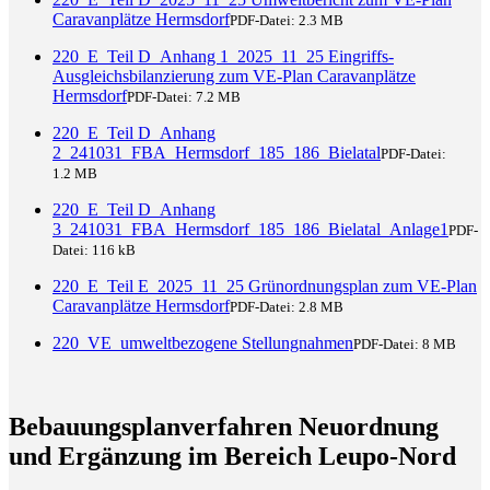
Caravanplätze Hermsdorf
PDF-Datei:
2.3 MB
220_E_Teil D_Anhang 1_2025_11_25 Eingriffs-
Ausgleichsbilanzierung zum VE-Plan Caravanplätze
Hermsdorf
PDF-Datei:
7.2 MB
220_E_Teil D_Anhang
2_241031_FBA_Hermsdorf_185_186_Bielatal
PDF-Datei:
1.2 MB
220_E_Teil D_Anhang
3_241031_FBA_Hermsdorf_185_186_Bielatal_Anlage1
PDF-
Datei:
116 kB
220_E_Teil E_2025_11_25 Grünordnungsplan zum VE-Plan
Caravanplätze Hermsdorf
PDF-Datei:
2.8 MB
220_VE_umweltbezogene Stellungnahmen
PDF-Datei:
8 MB
Bebauungsplanverfahren Neuordnung
und Ergänzung im Bereich Leupo-Nord