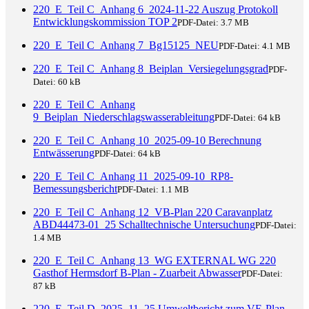
220_E_Teil C_Anhang 6_2024-11-22 Auszug Protokoll
Entwicklungskommission TOP 2
PDF-Datei:
3.7 MB
220_E_Teil C_Anhang 7_Bg15125_NEU
PDF-Datei:
4.1 MB
220_E_Teil C_Anhang 8_Beiplan_Versiegelungsgrad
PDF-
Datei:
60 kB
220_E_Teil C_Anhang
9_Beiplan_Niederschlagswasserableitung
PDF-Datei:
64 kB
220_E_Teil C_Anhang 10_2025-09-10 Berechnung
Entwässerung
PDF-Datei:
64 kB
220_E_Teil C_Anhang 11_2025-09-10_RP8-
Bemessungsbericht
PDF-Datei:
1.1 MB
220_E_Teil C_Anhang 12_VB-Plan 220 Caravanplatz
ABD44473-01_25 Schalltechnische Untersuchung
PDF-Datei:
1.4 MB
220_E_Teil C_Anhang 13_WG EXTERNAL WG 220
Gasthof Hermsdorf B-Plan - Zuarbeit Abwasser
PDF-Datei:
87 kB
220_E_Teil D_2025_11_25 Umweltbericht zum VE-Plan