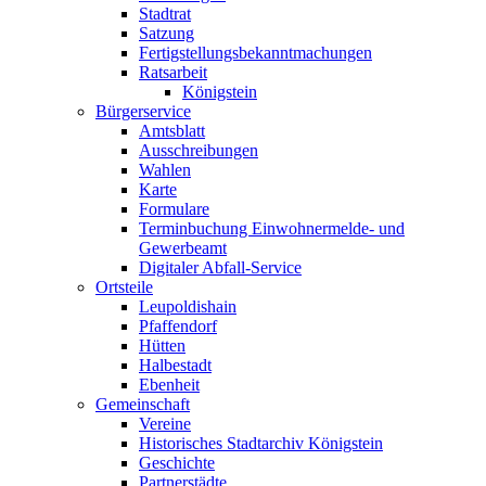
Stadtrat
Satzung
Fertigstellungsbekanntmachungen
Ratsarbeit
Königstein
Bürgerservice
Amtsblatt
Ausschreibungen
Wahlen
Karte
Formulare
Terminbuchung Einwohnermelde- und
Gewerbeamt
Digitaler Abfall-Service
Ortsteile
Leupoldishain
Pfaffendorf
Hütten
Halbestadt
Ebenheit
Gemeinschaft
Vereine
Historisches Stadtarchiv Königstein
Geschichte
Partnerstädte