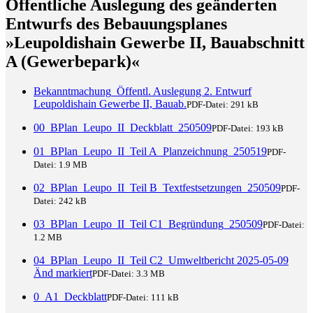
Öffentliche Auslegung des geänderten
Entwurfs des Bebauungsplanes
»Leupoldishain Gewerbe II, Bauabschnitt
A (Gewerbepark)«
Bekanntmachung_Öffentl. Auslegung 2. Entwurf
Leupoldishain Gewerbe II, Bauab.
PDF-Datei:
291 kB
00_BPlan_Leupo_II_Deckblatt_250509
PDF-Datei:
193 kB
01_BPlan_Leupo_II_Teil A_Planzeichnung_250519
PDF-
Datei:
1.9 MB
02_BPlan_Leupo_II_Teil B_Textfestsetzungen_250509
PDF-
Datei:
242 kB
03_BPlan_Leupo_II_Teil C1_Begründung_250509
PDF-Datei:
1.2 MB
04_BPlan_Leupo_II_Teil C2_Umweltbericht 2025-05-09
Änd markiert
PDF-Datei:
3.3 MB
0_A1_Deckblatt
PDF-Datei:
111 kB